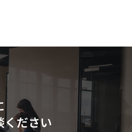
に
談ください